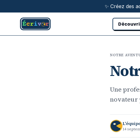
Aller au contenu principal
✨ Créez des ac
Découvri
NOTRE AVENT
Notr
Une profe
novateur p
L'équipe
14 septe