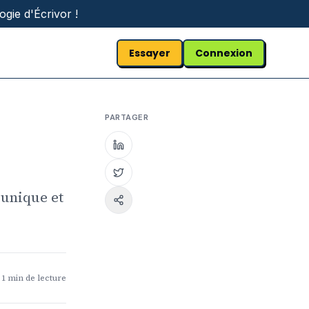
gie d'Écrivor !
Essayer
Connexion
PARTAGER
 unique et
1
min de lecture