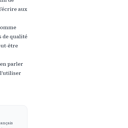
d’écrire aux
e comme
s de qualité
eut-être
 en parler
’utiliser
rançais