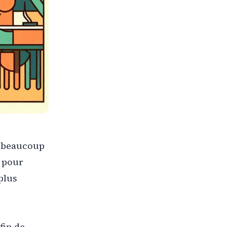
e beaucoup
l pour
 plus
fin de