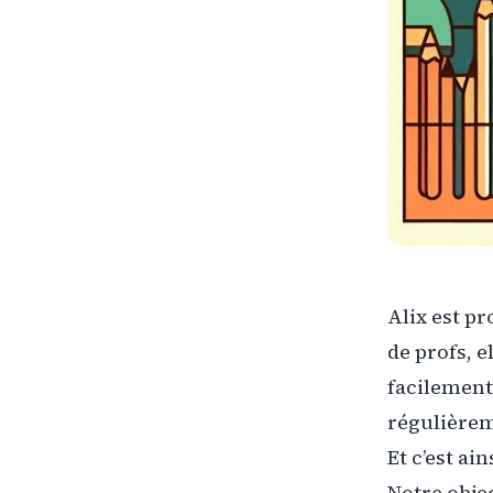
Alix est p
de profs, e
facilement 
régulièrem
Et c’est ai
Notre objec