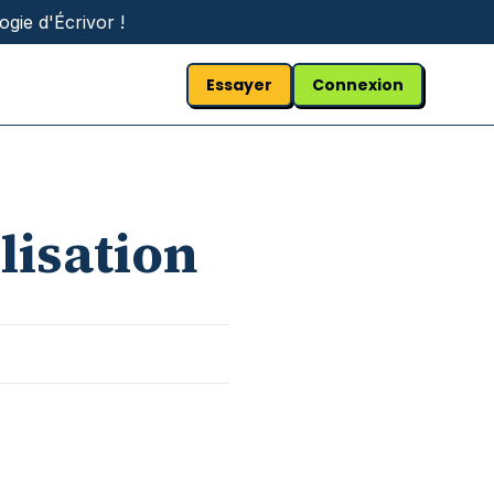
gie d'Écrivor !
Essayer
Connexion
lisation