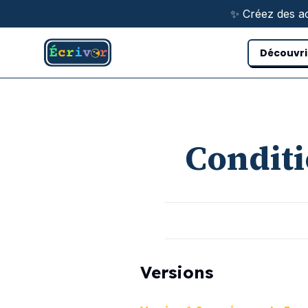
Aller au contenu principal
✨ Créez des ac
Découvri
Conditi
Versions